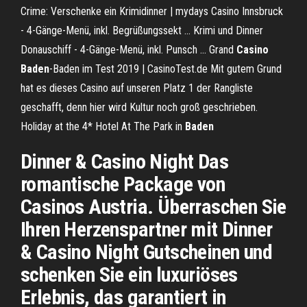
Crime: Verschenke ein Krimidinner | mydays Casino Innsbruck
- 4-Gänge-Menü, inkl. Begrüßungssekt ... Krimi und Dinner
Donauschiff - 4-Gänge-Menü, inkl. Punsch ...
Grand
Casino
Baden
-Baden im Test 2019 | CasinoTest.de
Mit gutem Grund
hat es dieses Casino auf unseren Platz 1 der Rangliste
geschafft, denn hier wird Kultur noch groß geschrieben.
Holiday at the 4* Hotel At The Park in
Baden
Dinner & Casino Night Das
romantische Package von
Casinos Austria. Überraschen Sie
Ihren Herzenspartner mit Dinner
& Casino Night Gutscheinen und
schenken Sie ein luxuriöses
Erlebnis, das garantiert in