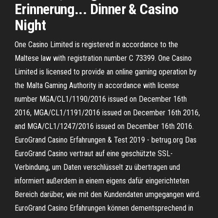
Erinnerung... Dinner & Casino
Night
One Casino Limited is registered in accordance to the
Maltese law with registration number C 73399. One Casino
Limited is licensed to provide an online gaming operation by
the Malta Gaming Authority in accordance with license
number MGA/CL1/1190/2016 issued on December 16th
2016, MGA/CL1/1191/2016 issued on December 16th 2016,
and MGA/CL1/1247/2016 issued on December 16th 2016.
EuroGrand Casino Erfahrungen & Test 2019 - betrug.org Das
EuroGrand Casino vertraut auf eine geschützte SSL-
Verbindung, um Daten verschlüsselt zu übertragen und
informiert außerdem in einem eigens dafür eingerichteten
Bereich darüber, wie mit den Kundendaten umgegangen wird.
EuroGrand Casino Erfahrungen können dementsprechend in